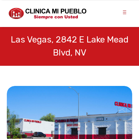
Las Vegas, 2842 E Lake Mead
Blvd, NV